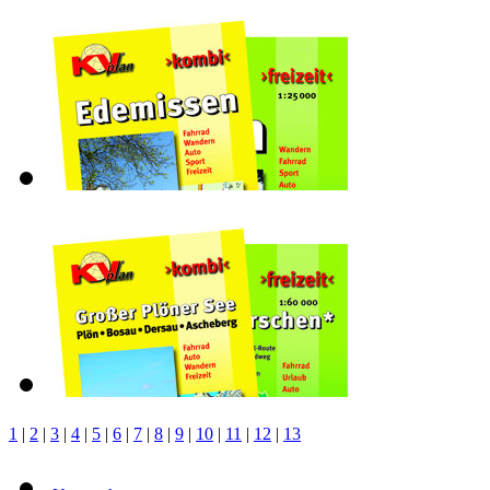
1
|
2
|
3
|
4
|
5
|
6
|
7
|
8
|
9
|
10
|
11
|
12
|
13