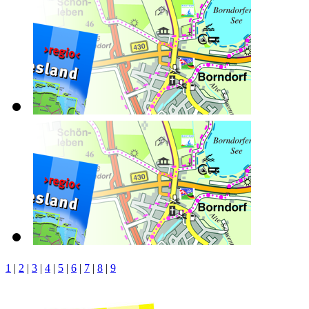
1
|
2
|
3
|
4
|
5
|
6
|
7
|
8
|
9