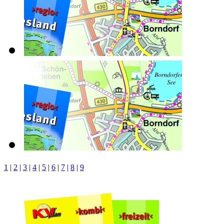
1
|
2
|
3
|
4
|
5
|
6
|
7
|
8
|
9