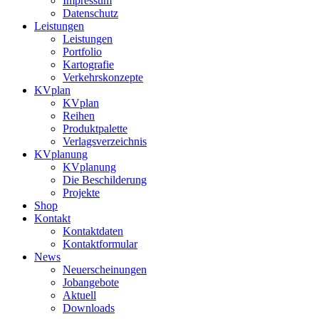
Impressum
Datenschutz
Leistungen
Leistungen
Portfolio
Kartografie
Verkehrskonzepte
KVplan
KVplan
Reihen
Produktpalette
Verlagsverzeichnis
KVplanung
KVplanung
Die Beschilderung
Projekte
Shop
Kontakt
Kontaktdaten
Kontaktformular
News
Neuerscheinungen
Jobangebote
Aktuell
Downloads