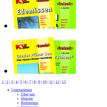
1
|
2
|
3
|
4
|
5
|
6
|
7
|
8
|
9
|
10
|
11
|
12
|
13
Unternehmen
Über uns
Historie
Referenzen