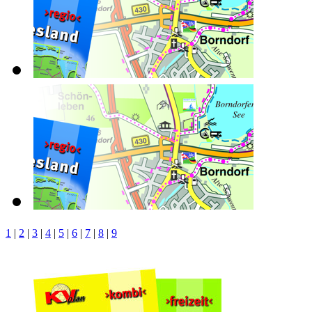
1
|
2
|
3
|
4
|
5
|
6
|
7
|
8
|
9