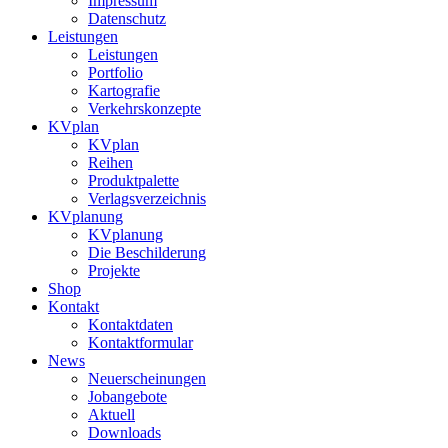
Impressum
Datenschutz
Leistungen
Leistungen
Portfolio
Kartografie
Verkehrskonzepte
KVplan
KVplan
Reihen
Produktpalette
Verlagsverzeichnis
KVplanung
KVplanung
Die Beschilderung
Projekte
Shop
Kontakt
Kontaktdaten
Kontaktformular
News
Neuerscheinungen
Jobangebote
Aktuell
Downloads