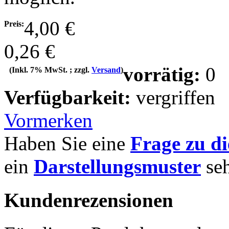
4,00 €
Preis:
0,26 €
vorrätig:
0
(Inkl. 7% MwSt. ; zzgl.
Versand
)
Verfügbarkeit:
vergriffen
Vormerken
Haben Sie eine
Frage zu d
ein
Darstellungsmuster
se
Kundenrezensionen