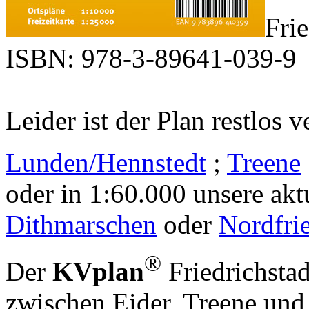
Fri
ISBN: 978-3-89641-039-9
Leider ist der Plan restlos v
Lunden/Hennstedt
;
Treene
oder in 1:60.000 unsere akt
Dithmarschen
oder
Nordfri
®
Der
KV
plan
Friedrichstad
zwischen Eider, Treene und