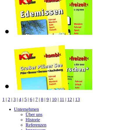
1
|
2
|
3
|
4
|
5
|
6
|
7
|
8
|
9
|
10
|
11
|
12
|
13
Unternehmen
Über uns
Historie
Referenzen