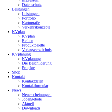
Impressum
Datenschutz
Leistungen
Leistungen
Portfolio
Kartografie
Verkehrskonzepte
KVplan
KVplan
Reihen
Produktpalette
Verlagsverzeichnis
KVplanung
KVplanung
Die Beschilderung
Projekte
Shop
Kontakt
Kontaktdaten
Kontaktformular
News
Neuerscheinungen
Jobangebote
Aktuell
Downloads