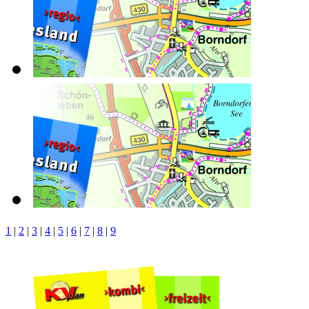
1
|
2
|
3
|
4
|
5
|
6
|
7
|
8
|
9