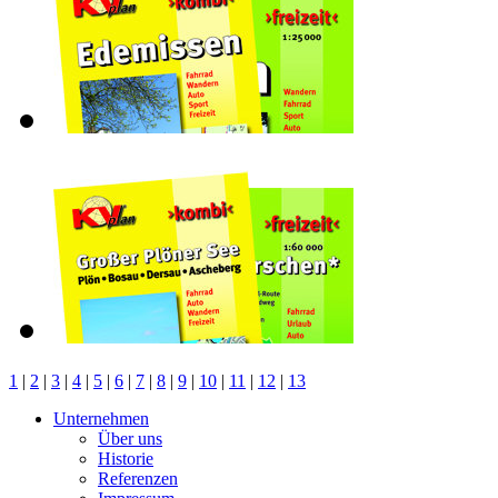
1
|
2
|
3
|
4
|
5
|
6
|
7
|
8
|
9
|
10
|
11
|
12
|
13
Unternehmen
Über uns
Historie
Referenzen