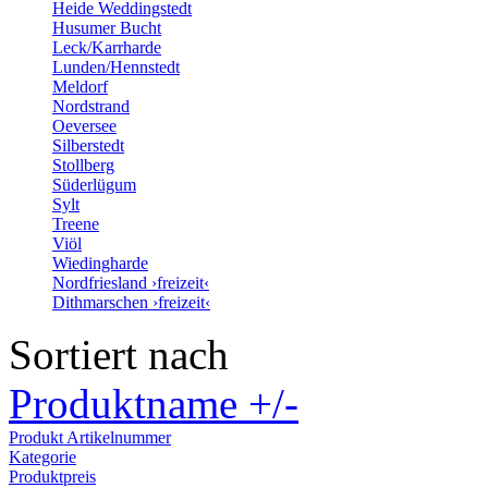
Heide Weddingstedt
Husumer Bucht
Leck/Karrharde
Lunden/Hennstedt
Meldorf
Nordstrand
Oeversee
Silberstedt
Stollberg
Süderlügum
Sylt
Treene
Viöl
Wiedingharde
Nordfriesland ›freizeit‹
Dithmarschen ›freizeit‹
Sortiert nach
Produktname +/-
Produkt Artikelnummer
Kategorie
Produktpreis