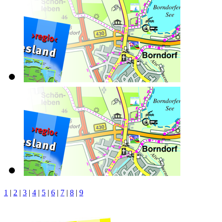
1
|
2
|
3
|
4
|
5
|
6
|
7
|
8
|
9