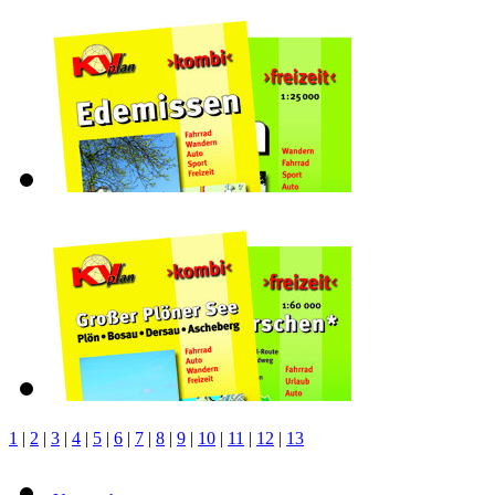
1
|
2
|
3
|
4
|
5
|
6
|
7
|
8
|
9
|
10
|
11
|
12
|
13